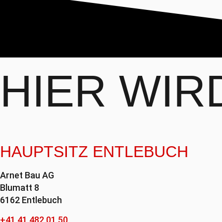
HIER WI
HAUPTSITZ ENTLEBUCH
Arnet Bau AG
Blumatt 8
6162 Entlebuch
+41 41 482 01 50