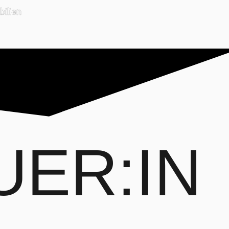
ilien
ER:IN