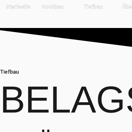
Startseite
Hochbau
Tiefbau
Übe
Tiefbau
BELAG