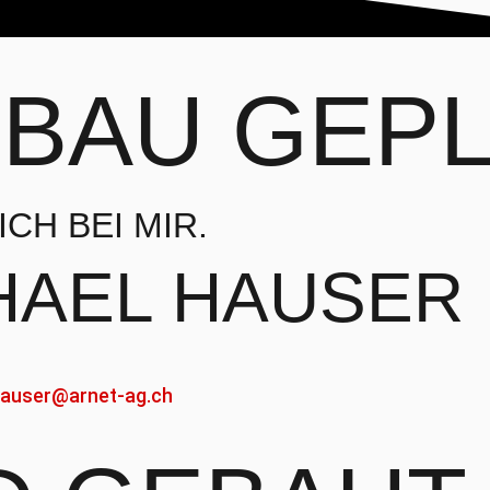
NBAU
GEPL
CH BEI MIR.
HAEL HAUSER
auser@arnet-ag.ch