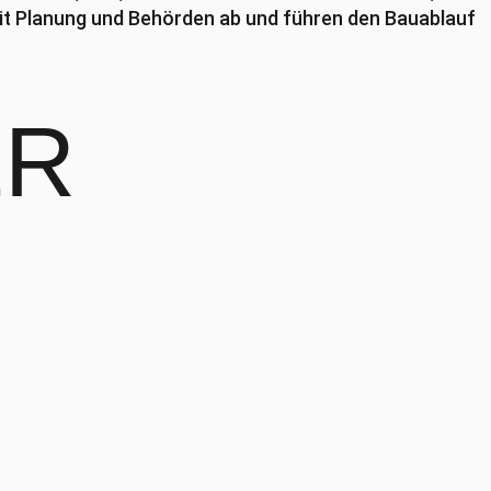
t Planung und Behörden ab und führen den Bauablauf
ER
Luzern,
ORISCHE
Werkhofstrasse
SEE-