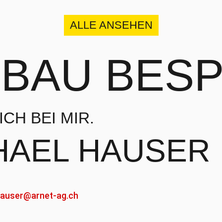
ALLE ANSEHEN
SBAU
BESP
CH BEI MIR.
HAEL HAUSER
auser@arnet-ag.ch