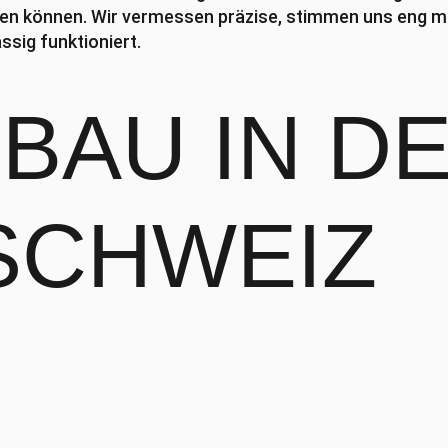
n können. Wir vermessen präzise, stimmen uns eng mi
ssig funktioniert.
SBAU
IN D
SCHWEIZ
Luzern, Fanghöfli
SNAHMEN
PROVIS