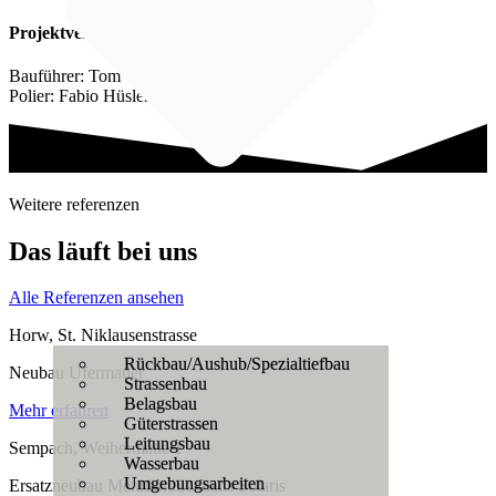
Projektverantwortliche
Bauführer: Tom von Felten
Polier: Fabio Hüsler
Weitere referenzen
Das
läuft
bei uns
Alle Referenzen ansehen
Horw, St. Niklausenstrasse
Rückbau/Aushub/Spezialtiefbau
Neubau Ufermauer
Strassenbau
Belagsbau
Mehr erfahren
Güterstrassen
Leitungsbau
Sempach, Weihermatte 1
Wasserbau
Umgebungsarbeiten
Ersatzneubau Mehrfamilienhaus Solaris