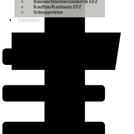
Baumaschinenmechaniker:in EFZ
Kauffrau/Kaufmann EFZ
Schnupperlehre
Immobilien