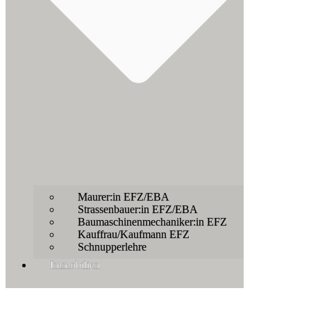
Maurer:in EFZ/EBA
Strassenbauer:in EFZ/EBA
Baumaschinenmechaniker:in EFZ
Kauffrau/Kaufmann EFZ
Schnupperlehre
Immobilien