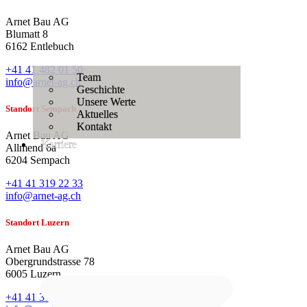
Arnet Bau AG
Blumatt 8
6162 Entlebuch
+41 41 482 01 50
Team
info@arnet-ag.ch
Geschichte
Unsere Werte
Standort Sempach
Aktuelles
Kontakt
Arnet Bau AG
Karriere
Allmend 6a
6204 Sempach
+41 41 319 22 33
info@arnet-ag.ch
Standort Luzern
Arnet Bau AG
Obergrundstrasse 78
6005 Luzern
+41 41 319 22 33