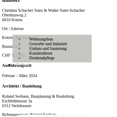
Bauherr
Christina Schacher Suter & Walter Suter-Schacher
Oberhusweg 2
6010 Kriens
Ort / Adresse
Kriens Oberhusweg 2
Wohnungsbau
Gewerbe und Industrie
Bausumme
Umbau und Sanierung
Kundendienst
CHF 110’000
Denkmalpflege
Tiefbau
Ausführungszeit
Februar – März 2024
Architekt / Bauleitung
Roland Seehaus, Bauplanung & Bauleitung
Eschfeldstrasse 3a
6312 Steinhausen
Referenzperson: Roland Seehaus