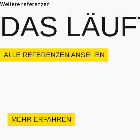
Weitere referenzen
DAS
LÄUF
ALLE REFERENZEN ANSEHEN
Horw, St. Niklausenstrasse
NEUBAU
UFERMAUER
MEHR ERFAHREN