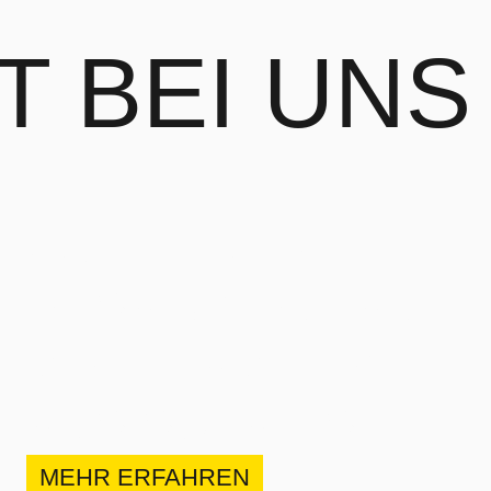
T
BEI UNS
Sempach, Weihermatte 1
ERSATZNEUBAU
MEHRFAMILIENH
AUS SOLARIS
MEHR ERFAHREN